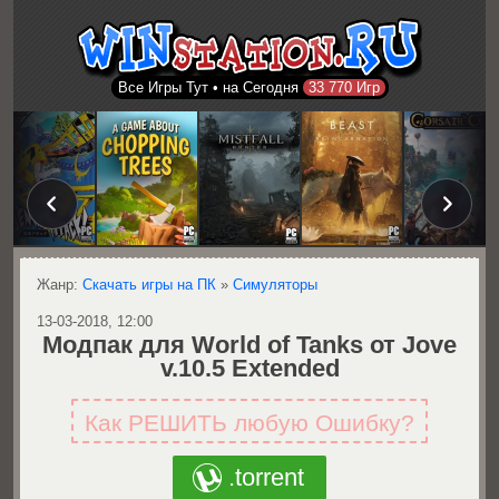
Все Игры Тут • на Сегодня
33 770 Игр
Жанр:
Скачать игры на ПК
»
Симуляторы
13-03-2018, 12:00
Модпак для World of Tanks от Jove
v.10.5 Extended
Как РЕШИТЬ любую Ошибку?
.torrent