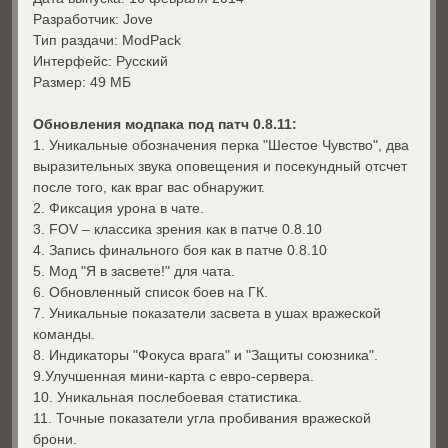
Разработчик: Jove
Тип раздачи: ModPack
Интерфейс: Русский
Размер: 49 МБ
Обновления модпака под патч 0.8.11:
1. Уникальные обозначения перка "Шестое Чувство", два
выразительных звука оповещения и посекундный отсчет
после того, как враг вас обнаружит.
2. Фиксация урона в чате.
3. FOV – классика зрения как в патче 0.8.10
4. Запись финального боя как в патче 0.8.10
5. Мод "Я в засвете!" для чата.
6. Обновленный список боев на ГК.
7. Уникальные показатели засвета в ушах вражеской
команды.
8. Индикаторы "Фокуса врага" и "Защиты союзника".
9.Улучшенная мини-карта с евро-сервера.
10. Уникальная послебоевая статистика.
11. Точные показатели угла пробивания вражеской
брони.